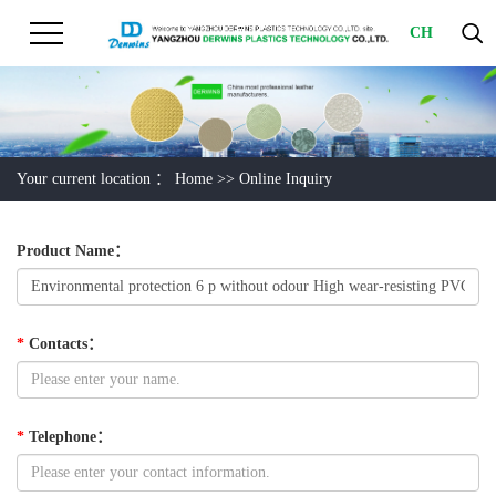
CH
Your current location ：
Home
>> Online Inquiry
Product Name
：
*
Contacts
：
*
Telephone
：