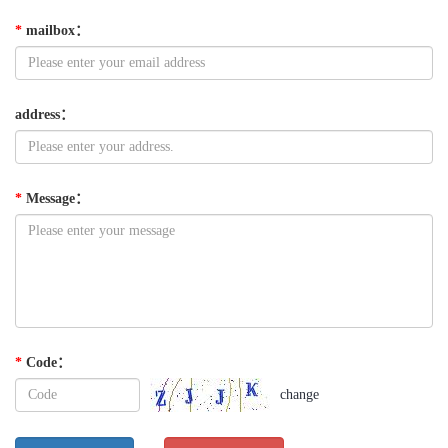
*
mailbox
：
address
：
*
Message
：
*
Code
：
change